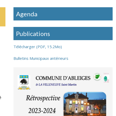
Restauration mobile à Ableiges : mardi
Agenda
J
et vendredi soir
s
Publications
Télécharger (PDF, 15.2Mo)
Bulletins Municipaux antérieurs
é