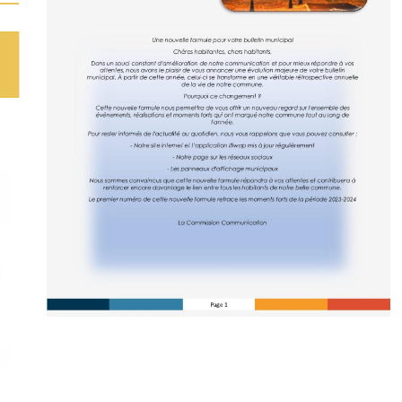
[.
Retrouvez le camion de pizza les mardis soirs à la
Villeneuve Saint Martin et les vendredis soirs, place
de la mairie. Freddy, Sophia et les filles prennent
vos commandes [...]
En savoir plus
E
f
2
Césarts fête la planète à Ableiges le
samedi 13 septembre à partir de
14h00
R
c