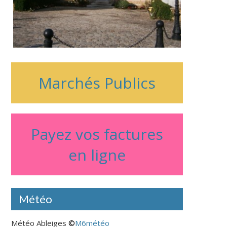
ournée des associations : 7
volti, 
eptembre 10H 13H
Marchés Publics
Payez vos factures
en ligne
Nous avon
de rechar
Météo
Villeneuve
savoir plu
Météo Ableiges
©
M6météo