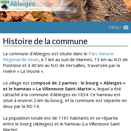
Commune
ABLEIGES
du Val
d'Oise
MENU
Histoire de la commune
La commune d’Ableiges est située dans le
Parc Naturel
Régional de Vexin
, à 7 km au sud de Marines, 13 km au N.O de
Pontoise et à 40 km au N.O de Versailles, traversée par la
rivière « La Viosne ».
Le village est
composé de 2 parties : le bourg « Ableiges »
et le hameau « La Villeneuve Saint-Martin »
, lequel a été
rattaché à la commune d’Ableiges en 1834. Ce hameau est
situé à environ 2 km du bourg, et la commune est séparée en
deux par la RD 14.
La population totale est de 1161 habitants et se répartie
entre le bourg (Ableiges) et le hameau (La Villeneuve Saint
Martin).