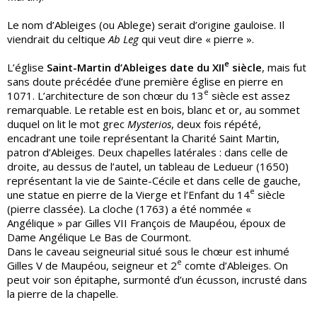
Le nom d’Ableiges (ou Ablege) serait d’origine gauloise. Il
viendrait du celtique
Ab Leg
qui veut dire « pierre ».
e
L’église
Saint-Martin d’Ableiges date du XII
siècle
, mais fut
sans doute précédée d’une première église en pierre en
e
1071. L’architecture de son chœur du 13
siècle est assez
remarquable. Le retable est en bois, blanc et or, au sommet
duquel on lit le mot grec
Mysterios
, deux fois répété,
encadrant une toile représentant la Charité Saint Martin,
patron d’Ableiges. Deux chapelles latérales : dans celle de
droite, au dessus de l’autel, un tableau de Ledueur (1650)
représentant la vie de Sainte-Cécile et dans celle de gauche,
e
une statue en pierre de la Vierge et l’Enfant du 14
siècle
(pierre classée). La cloche (1763) a été nommée «
Angélique » par Gilles VII François de Maupéou, époux de
Dame Angélique Le Bas de Courmont.
Dans le caveau seigneurial situé sous le chœur est inhumé
e
Gilles V de Maupéou, seigneur et 2
comte d’Ableiges. On
peut voir son épitaphe, surmonté d’un écusson, incrusté dans
la pierre de la chapelle.