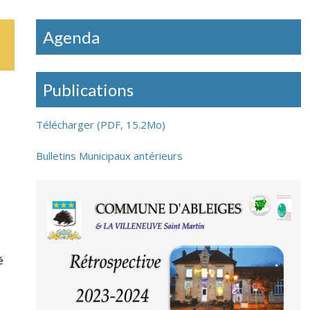
Restauration mobile à Ableiges : mardi
Agenda
J
et vendredi soir
s
Publications
Télécharger (PDF, 15.2Mo)
Bulletins Municipaux antérieurs
é