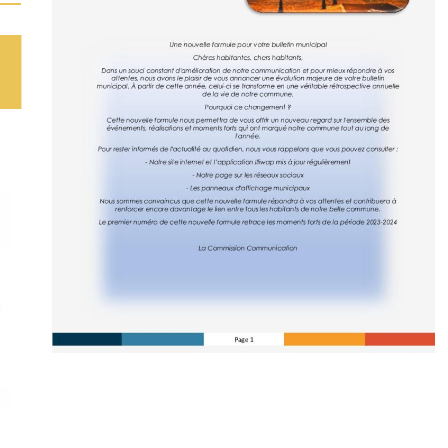
[.
Retrouvez le camion de pizza les mardis soirs à la
Villeneuve Saint Martin et les vendredis soirs, place
de la mairie. Freddy, Sophia et les filles prennent
vos commandes [...]
En savoir plus
E
f
2
Césarts fête la planète à Ableiges le
samedi 13 septembre à partir de
14h00
R
c