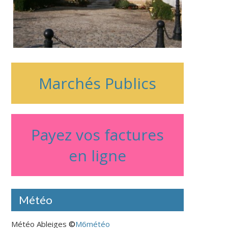
ournée des associations : 7
volti, 
eptembre 10H 13H
Marchés Publics
Payez vos factures
en ligne
Nous avon
de rechar
Météo
Villeneuve
savoir plu
Météo Ableiges
©
M6météo