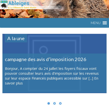
Commune
ABLEIGES
du Val
d'Oise
MENU
A la une
campagne des avis d’imposition 2026
Bonjour, A compter du 24 juillet les foyers fiscaux vont
pouvoir consulter leurs avis d’imposition sur les revenus
sur leur espace Finances publiques accessible sur [...]
En
savoir plus