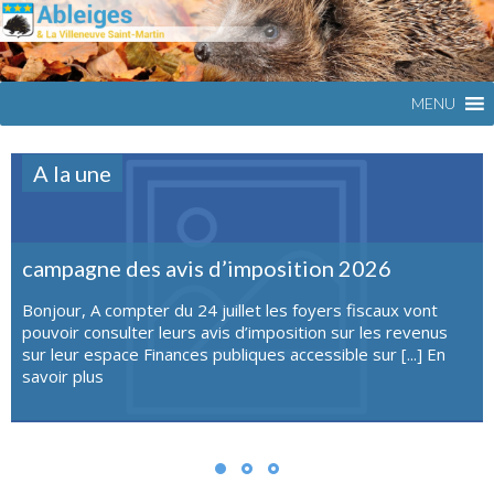
Commune
ABLEIGES
du Val
d'Oise
MENU
A la une
campagne des avis d’imposition 2026
Bonjour, A compter du 24 juillet les foyers fiscaux vont
pouvoir consulter leurs avis d’imposition sur les revenus
sur leur espace Finances publiques accessible sur [...]
En
savoir plus