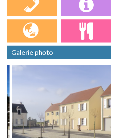
Galerie photo
Bien présumé sans maître, rue pasteur, A
[...]
En savoir plus