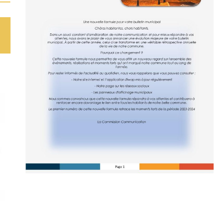
Ableiges le samedi 13 septembre avec un super
programme pour toute la famille ! A noter sur votre
H
agenda ! c’est gratuit [...]
En savoir plus
[.
A la recherche de bénévoles pour la
bibliothèque d’Ableiges
La mairie recherche des personnes bénévoles afin
de contribuer à la gestion de la bibliothèque
municipale ! Si vous êtes amoureux des livres et que
vous possédez un peu [...]
En savoir plus